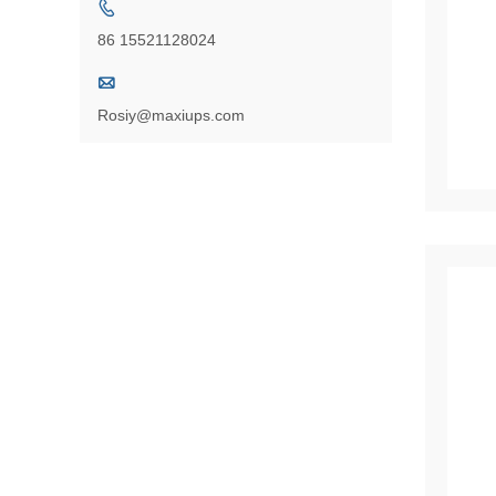

86 15521128024

Rosiy@maxiups.com