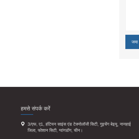
जमा 
हमसे संपर्क करें

3/एफ, ए1, हंटियन साइंस एंड टेक्नोलॉजी सिटी, गुइचेंग बेइयू, नानहाई
जिला, फोशान सिटी, ग्वांगडोंग, चीन।