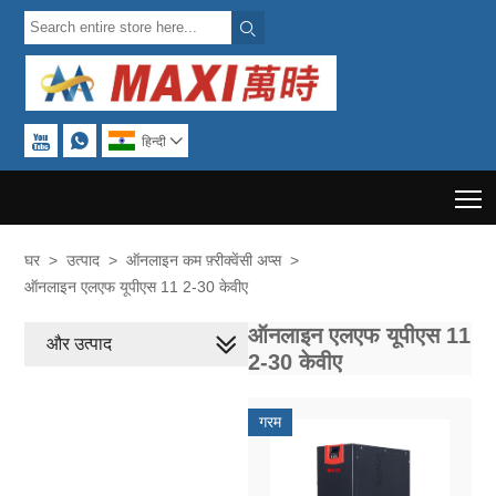



हिन्दी

T
घर
>
उत्पाद
>
ऑनलाइन कम फ़्रीक्वेंसी अप्स
>
ऑनलाइन एलएफ यूपीएस 11 2-30 केवीए
ऑनलाइन एलएफ यूपीएस 11
और उत्पाद
2-30 केवीए
गरम