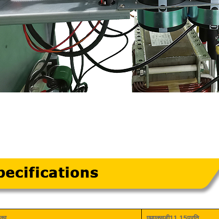
िका
एमएक्स
डी11
15
प्रति