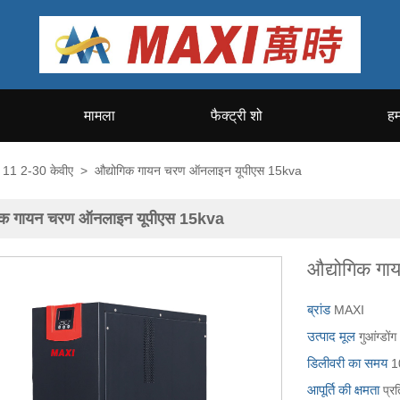
मामला
फैक्ट्री शो
हम
11 2-30 केवीए
>
औद्योगिक गायन चरण ऑनलाइन यूपीएस 15kva
गिक गायन चरण ऑनलाइन यूपीएस 15kva
औद्योगिक ग
ब्रांड
MAXI
उत्पाद मूल
गुआंग्डोंग
डिलीवरी का समय
1
आपूर्ति की क्षमता
प्र