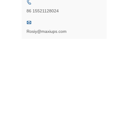

86 15521128024

Rosiy@maxiups.com