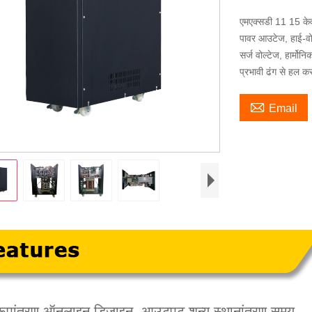
एमएक्सडी 11 15 केव
पावर आउटेज, हाई-वोल्ट
सर्ज वोल्टेज, हार्मो
प्रभावी ढंग से हल क

Email
ूपांतरण ऑनलाइन डिज़ाइन, आउटपुट शून्य स्थानांतरण समय