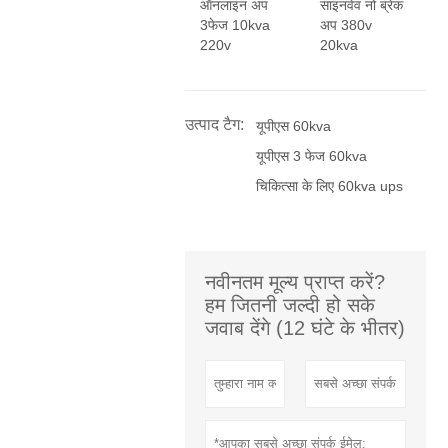
ऑनलाइन अप
साइनवेव नो ब्रेक
3फेज 10kva
अप 380v
220v
20kva
उत्पाद टैग:
यूपीएस 60kva
यूपीएस 3 फेज 60kva
चिकित्सा के लिए 60kva ups
नवीनतम मूल्य प्राप्त करें?
हम जितनी जल्दी हो सके
जवाब देंगे (12 घंटे के भीतर)