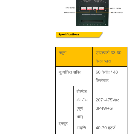
नमूना
एमएक्सटी 33 60
केएस प्लस
मूल्यांकित शक्ति
60 केवीए / 48
किलोवाट
वोल्टेज
की सीमा
207~475Vac
(पूर्ण
3P4W+G
भार)
इनपुट
आवृत्ति
40-70 हर्ट्ज