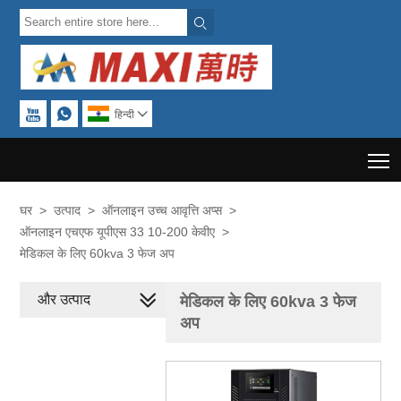



हिन्दी

T
घर
>
उत्पाद
>
ऑनलाइन उच्च आवृत्ति अप्स
>
ऑनलाइन एचएफ यूपीएस 33 10-200 केवीए
>
मेडिकल के लिए 60kva 3 फेज अप
और उत्पाद
मेडिकल के लिए 60kva 3 फेज
अप