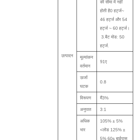
की सीमा में नहीं
होती है
0
हर्ट्ज
~
46
हर्ट्ज
और 54
हर्ट्ज ~ 60 हर्ट्ज।
3.
बैट मोड: 5
0
हर्ट्ज
.
उत्पादन
मूल्यांकन
91ए
वर्तमान
ऊर्जा
0.8
घटक
विरूपण
मैं
3%
अनुपात
3:1
अधिक
105% ± 5%
भार
<लोड 125% ±
5%
6
0s बाईपास