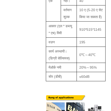
एक
नहीं।
40
वर्तमान
10 ए (5-20 ए सेट
शुल्क
किया जा सकता है)
आकार (एल * डब्ल्यू
910
*
515
*
11
4
5
* एच) मिमी
वज़न
195
कार्य अस्थायी।
0℃～40℃
(
डिग्री सेल्सियस
)
में
ऑर्क नमी
20%～95%
शोर (डीबी)
≤60dB