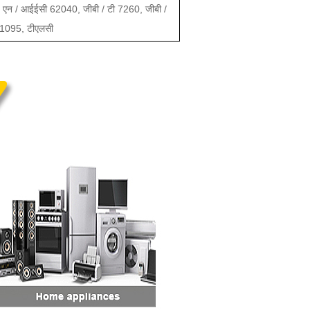
एन / आईईसी 62040, जीबी / टी 7260, जीबी /
ी 1095, टीएलसी