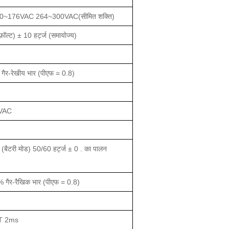
176VAC 264~300VAC(सीमित शक्ति)
़ॉल्ट) ± 10 हर्ट्ज (समायोज्य)
ैर-रेखीय भार (पीएफ = 0.8)
0VAC
ि (बैटरी मोड) 50/60 हर्ट्ज ± 0 . का पालन
 गैर-रैखिक भार (पीएफ = 0.8)
T 2ms