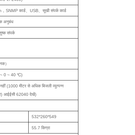
，SNMP कार्ड、USB、सूखी संपर्क कार्ड
्क अनुबंध
ष्क संपर्क
ंघनक）
ी ~ 0 ~ 40 ℃)
ीं (1000 मीटर से अधिक बिजली व्युत्पन्न
) आईईसी 62040 देखें)
532*260*549
55.7 किग्रा