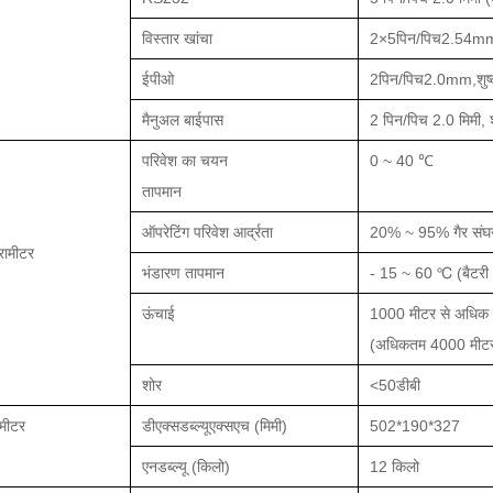
विस्तार खांचा
2×5पिन/पिच2.54mm
ईपीओ
2पिन/पिच2.0mm
,
शुष
मैनुअल बाईपास
2 पिन/पिच 2.0 मिमी, शु
परिवेश का चयन
0 ~ 40 ℃
तापमान
ऑपरेटिंग परिवेश आर्द्रता
20% ~ 95% गैर स
ैरामीटर
भंडारण तापमान
- 15 ~ 60 ℃ (बैटर
ऊंचाई
1000 मीटर से अधिक नह
(अधिकतम 4000 मीटर
शोर
<50डीबी
ामीटर
डीएक्सडब्ल्यूएक्सएच (मिमी)
502*190*327
एनडब्ल्यू (किलो)
12 किलो