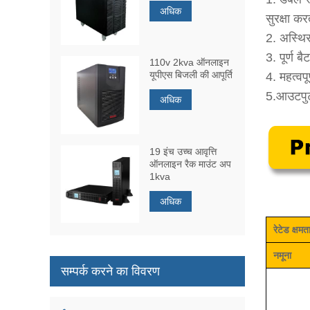
अधिक
सुरक्षा कर
2. अस्थिर
3. पूर्ण 
110v 2kva ऑनलाइन
यूपीएस बिजली की आपूर्ति
4. महत्वप
5.आउटपु
अधिक
19 इंच उच्च आवृत्ति
ऑनलाइन रैक माउंट अप
1kva
अधिक
रेटेड
क्षमत
नमूना
सम्पर्क करने का विवरण