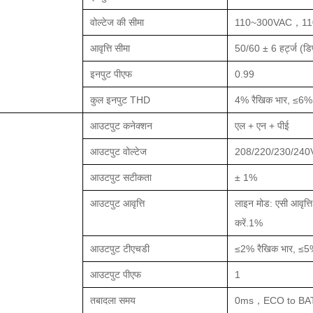
वोल्टेज की सीमा
110~300VAC，110~
आवृत्ति सीमा
50/60 ± 6 हर्ट्ज (डिफ
इनपुट पीएफ
0.99
कुल इनपुट THD
4% रैखिक भार, ≤6% ग
आउटपुट कनेक्शन
एल + एन + पीई
आउटपुट वोल्टेज
208/220/230/24
आउटपुट सटीकता
± 1%
आउटपुट आवृत्ति
लाइन मोड: एसी आवृत्त
करें
.
1%
आउटपुट टीएचडी
≤2% रैखिक भार, ≤5%
आउटपुट पीएफ
1
तबादला समय
0ms，ECO to BA