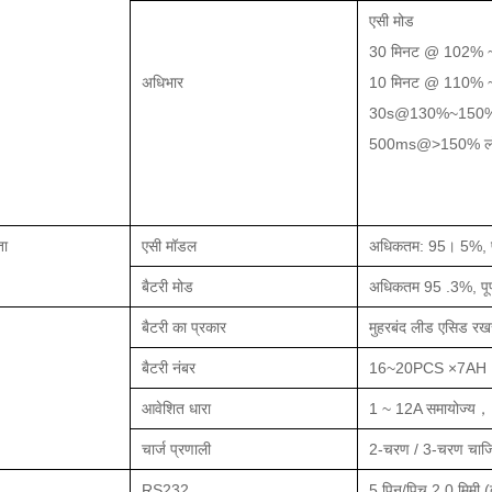
एसी मोड
30 मिनट @ 102% 
अधिभार
10 मिनट @ 110% 
30s@130%~150%
500ms@>150% ल
ता
एसी मॉडल
अधिकतम: 95। 5%, पू
बैटरी मोड
अधिकतम 95 .3%, पू
बैटरी का प्रकार
मुहरबंद लीड एसिड रख
बैटरी नंबर
16~20PCS ×7AH
आवेशित धारा
1 ~ 12A समायोज्य，1
चार्ज प्रणाली
2-चरण / 3-चरण चार्जि
RS232
5 पिन/पिच 2.0 मिमी 