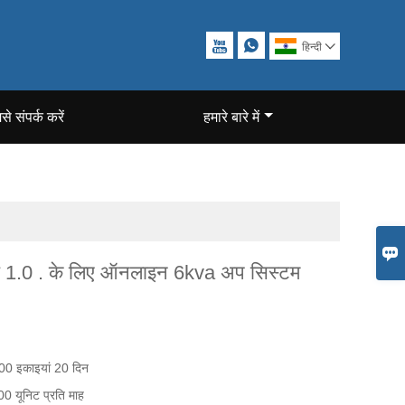


हिन्दी

से संपर्क करें
हमारे बारे में

एफ 1.0 . के लिए ऑनलाइन 6kva अप सिस्टम
00 इकाइयां 20 दिन
0 यूनिट प्रति माह