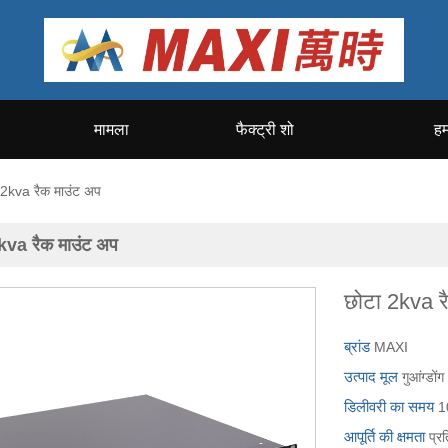
मामला
फैक्ट्री शो
हम
 2kva रैक माउंट अप
kva रैक माउंट अप
छोटा 2kva र
ब्रांड
MAXI
उत्पाद मूल
गुआंग्डोंग
डिलीवरी का समय
1
आपूर्ति की क्षमता
प्र