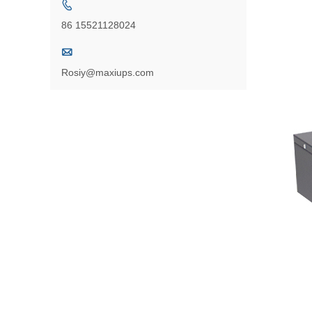

86 15521128024

Rosiy@maxiups.com