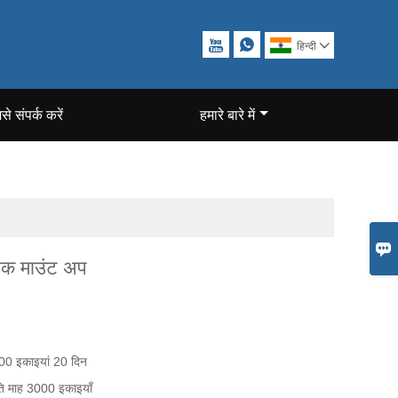


हिन्दी

से संपर्क करें
हमारे बारे में

ैक माउंट अप
00 इकाइयां 20 दिन
ति माह 3000 इकाइयाँ