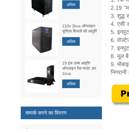
अधिक
2.19 ''म
3. शुद्ध
4. एसी औ
110v 2kva ऑनलाइन
यूपीएस बिजली की आपूर्ति
5. इनपुट
6. वोल्टे
अधिक
7. इनपु
8. मूल ब
19 इंच उच्च आवृत्ति
9. मोबाइ
ऑनलाइन रैक माउंट अप
निगरानी
1kva
अधिक
सम्पर्क करने का विवरण