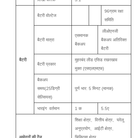
96
ग्राम रक्षा
बैटरी वोल्टेज
समिति
ली
ओएनजी
एस
मानक
बैटरी मात्रा
बैकअप अतिरिक्त
बैकअप
बैटरी
बैटरी
मुहरबंद लीड एसिड रखरखाव
बैटरी प्रकार
मुक्त
(एसएलएमएफ)
बैकअप
समय
(25
डिग्री
पूर्ण भार: 5 मिनट (मानक)
सेल्सियस)
भार
इंग
वर्तमान
1 क
5.5ए
शिक्षा क्षेत्र、वित्तीय क्षेत्र、घरेलू
अनुप्रयोग、आईटी क्षेत्र、
आवेदनों की रेंज
चिकित्सा क्षेत्र、