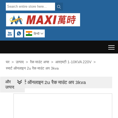



हिन्दी

T
घर
>
उत्पाद
>
रैक माउंट अप्स
>
आरएमटी 1-10KVA 220V
>
स्मार्ट ऑनलाइन 2u रैक माउंट अप 3kva
और
स्मार्ट ऑनलाइन 2u रैक माउंट अप 3kva
उत्पाद