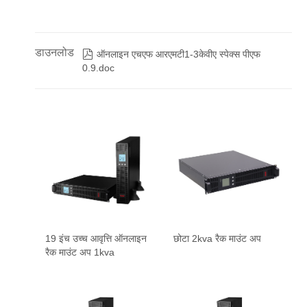
डाउनलोड

ऑनलाइन एचएफ आरएमटी1-3केवीए स्पेक्स पीएफ
0.9.doc
19 इंच उच्च आवृत्ति ऑनलाइन
छोटा 2kva रैक माउंट अप
रैक माउंट अप 1kva