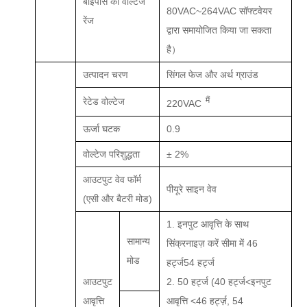
बाईपास की वोल्टेज
80VAC~264VAC सॉफ्टवेयर
रेंज
द्वारा समायोजित किया जा सकता
है）
उत्पादन
चरण
सिंगल फेज और अर्थ ग्राउंड
मैं
रेटेड वोल्टेज
220VAC
ऊर्जा घटक
0.
9
वोल्टेज परिशुद्धता
± 2%
आउटपुट वेव फॉर्म
पी
यूरे साइन वेव
(एसी और बैटरी मोड)
1. इनपुट आवृत्ति के साथ
सामान्य
सिंक्रनाइज़ करें
सीमा में
46
मोड
हर्ट्ज
54 हर्ट्ज
आउटपुट
2. 50 हर्ट्ज
(40 हर्ट्ज<
इनपुट
आवृत्ति
आवृत्ति
<46 हर्ट्ज़, 54