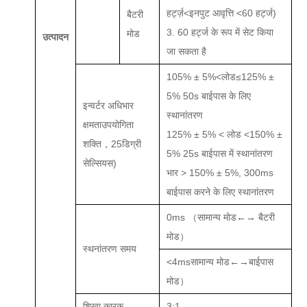
हर्ट्ज़<
इनपुट आवृत्ति
<60 हर्ट्ज)
बैटरी
3. 60 हर्ट्ज के रूप में सेट किया
मोड
उत्पादन
जा सकता है
105% ± 5%<लोड≤125% ±
5% 50s बाईपास के लिए
इन्वर्टर अधिभार
स्थानांतरण
क्षमता
उपयोगिता
125% ± 5% < लोड <150% ±
शक्ति，25
डिग्री
5% 25s बाईपास में स्थानांतरण
सेल्सियस)
भार > 150% ± 5%, 300ms
बाईपास करने के लिए स्थानांतरण
0ms
（सामान्य मोड←→ बैटरी
मोड）
स्थनांतरण समय
<4ms
सामान्य मोड←→बाईपास
मोड）
शिखा कारक
3:1